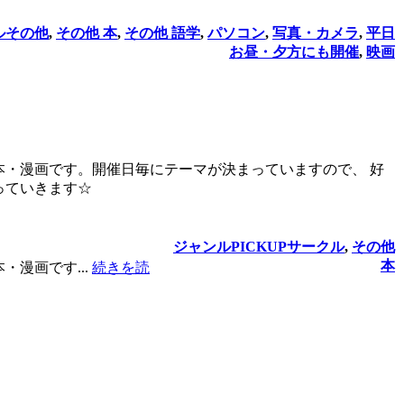
ル
その他
,
その他 本
,
その他 語学
,
パソコン
,
写真・カメラ
,
平日
お昼・夕方にも開催
,
映画
本・漫画です。開催日毎にテーマが決まっていますので、 好
っていきます☆
ジャンル
PICKUPサークル
,
その他
本
漫画です...
続きを読