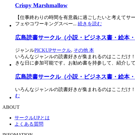
Crispy Marshmallow
【仕事終わりの時間を有意義に過ごしたいと考えてサ
フェやコワーキングスぺー...
続きを読む
広島読書サークル（小説・ビジネス書・絵本
ジャンル
PICKUPサークル
,
その他 本
いろんなジャンルの読書好きが集まれるのはここだけ！
きな日に参加可能です。お勧め書を持参して、紹介して
広島読書サークル（小説・ビジネス書・絵本
いろんなジャンルの読書好きが集まれるのはここだけ！！
む
ABOUT
サークルUPとは
よくある質問
INFOMATION