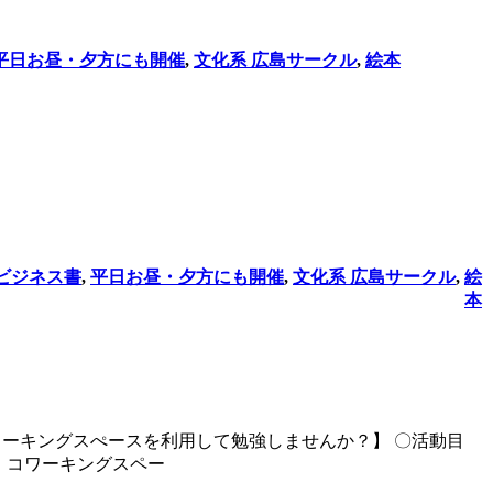
平日お昼・夕方にも開催
,
文化系 広島サークル
,
絵本
ビジネス書
,
平日お昼・夕方にも開催
,
文化系 広島サークル
,
絵
本
ーキングスぺースを利用して勉強しませんか？】 〇活動目
・コワーキングスペー