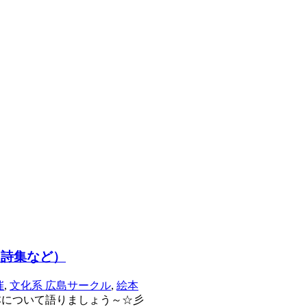
・詩集など）
催
,
文化系 広島サークル
,
絵本
本について語りましょう～☆彡