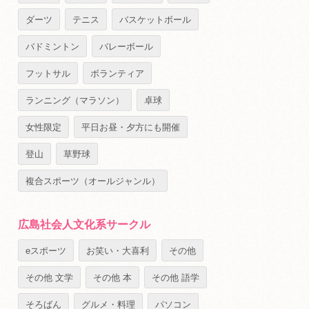
ダーツ
テニス
バスケットボール
バドミントン
バレーボール
フットサル
ボランティア
ランニング（マラソン）
卓球
女性限定
平日お昼・夕方にも開催
登山
草野球
複合スポーツ（オールジャンル）
広島社会人文化系サークル
eスポーツ
お笑い・大喜利
その他
その他 文学
その他 本
その他 語学
そろばん
グルメ・料理
パソコン