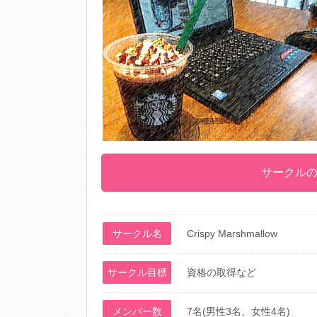
サークル
サークル名
Crispy Marshmallow
サークル目標
資格の取得など
メンバー数
7名(男性3名、女性4名)