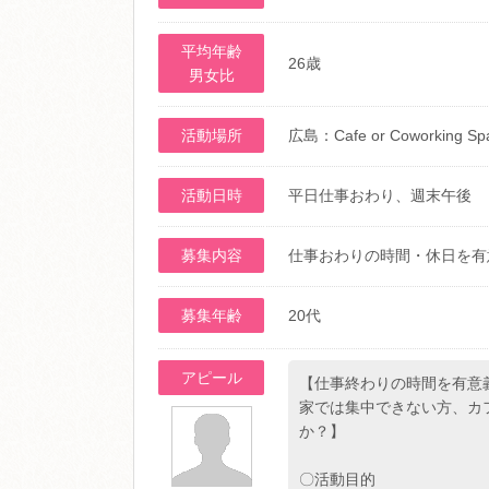
平均年齢
26歳
男女比
活動場所
広島：Cafe or Coworking Sp
活動日時
平日仕事おわり、週末午後
募集内容
仕事おわりの時間・休日を有
募集年齢
20代
アピール
【仕事終わりの時間を有意
家では集中できない方、カ
か？】
〇活動目的