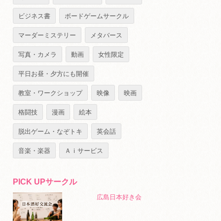
ビジネス書
ボードゲームサークル
マーダーミステリー
メタバース
写真・カメラ
動画
女性限定
平日お昼・夕方にも開催
教室・ワークショップ
映像
映画
格闘技
漫画
絵本
脱出ゲーム・なぞトキ
英会話
音楽・楽器
Ａｉサービス
PICK UPサークル
広島日本好き会