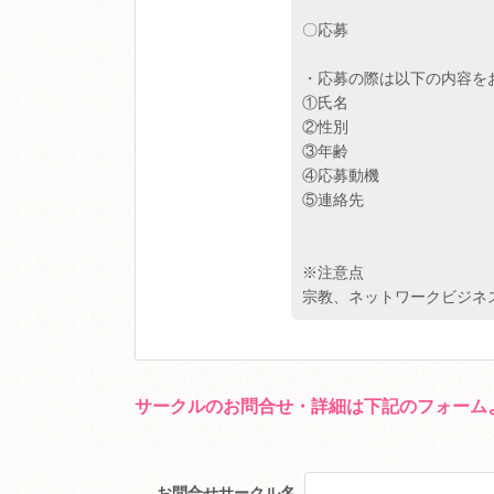
〇応募
・応募の際は以下の内容を
①氏名
②性別
③年齢
④応募動機
⑤連絡先
※注意点
宗教、ネットワークビジネ
サークルのお問合せ・詳細は下記のフォーム
お問合せサークル名