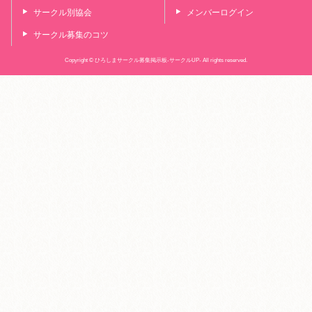
サークル別協会
メンバーログイン
サークル募集のコツ
Copyright © ひろしまサークル募集掲示板-サークルUP- All rights reserved.