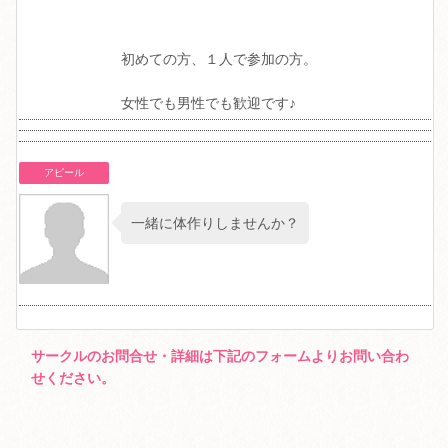
初めての方、１人で参加の方。
女性でも男性でも歓迎です♪
アピール
一緒に体作りしませんか？
サークルのお問合せ・詳細は下記のフォームよりお問い合わ
せください。