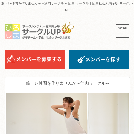
筋トレ仲間を作りませんか～筋肉サークル～ 広島 サークル｜広島社会人掲示板 サークル
UP
menu
筋トレ仲間を作りませんか～筋肉サークル～