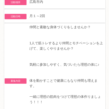
広島市内
活動場所
月１～2回
活動日時
仲間と素敵な身体づくりをしませんか？
1人で筋トレするより仲間とモチベーションを上
げて、楽しくやりませんか？
気軽に参加しやすく、気づいたら理想の体に♪
体を動かすことで健康にもなり仲間も増えま
募集内容
す。
一緒に理想の筋肉をつけて理想の体作りましょ
う！！！